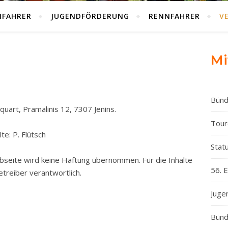
NFAHRER
JUGENDFÖRDERUNG
RENNFAHRER
V
Mi
Bünd
quart, Pramalinis 12, 7307 Jenins.
Tour
te: P. Flütsch
Statu
ebseite wird keine Haftung übernommen. Für die Inhalte
56. 
etreiber verantwortlich.
Juge
Bünd