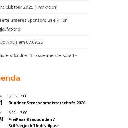
cht Clubtour 2025 (Frankreich)
eite unseres Sponsors Bike 4 Fun
glaufabend)
Up Albula am 07.09.25
liste «Bündner Strassenmeisterschaft»
genda
8:00
-
17:00
G.
1
Bündner Strassenmeisterschaft 2026
8:00
-
17:00
G.
9
FreiPass Graubünden /
Stilfserjoch/Umbrailpass