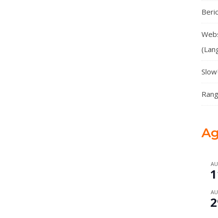
Beri
Webs
(Lan
Slow
Rang
A
AU
1
AU
2