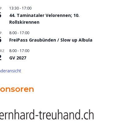
13:30
-
17:00
P.
5
44. Taminataler Velorennen; 10.
Rollskirennen
8:00
-
17:00
P.
6
FreiPass Graubünden / Slow up Albula
8:00
-
17:00
RZ
2
GV 2027
nderansicht
onsoren