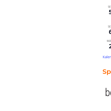
SE
SE
MÄ
Kale
Sp