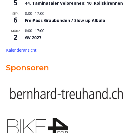
5
44. Taminataler Velorennen; 10. Rollskirennen
8:00
-
17:00
SEP.
6
FreiPass Graubünden / Slow up Albula
8:00
-
17:00
MÄRZ
2
GV 2027
Kalenderansicht
Sponsoren