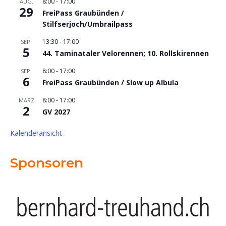
8:00
-
17:00
AUG.
29
FreiPass Graubünden /
Stilfserjoch/Umbrailpass
13:30
-
17:00
SEP.
5
44. Taminataler Velorennen; 10. Rollskirennen
8:00
-
17:00
SEP.
6
FreiPass Graubünden / Slow up Albula
8:00
-
17:00
MÄRZ
2
GV 2027
Kalenderansicht
Sponsoren