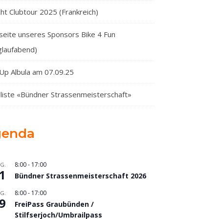
cht Clubtour 2025 (Frankreich)
eite unseres Sponsors Bike 4 Fun
glaufabend)
Up Albula am 07.09.25
liste «Bündner Strassenmeisterschaft»
genda
8:00
-
17:00
G.
1
Bündner Strassenmeisterschaft 2026
8:00
-
17:00
G.
9
FreiPass Graubünden /
Stilfserjoch/Umbrailpass