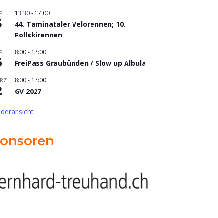
13:30
-
17:00
P.
5
44. Taminataler Velorennen; 10.
Rollskirennen
8:00
-
17:00
P.
6
FreiPass Graubünden / Slow up Albula
8:00
-
17:00
RZ
2
GV 2027
nderansicht
onsoren