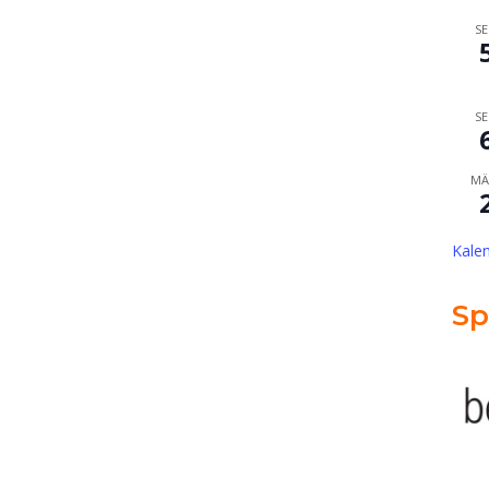
SE
SE
MÄ
Kale
Sp