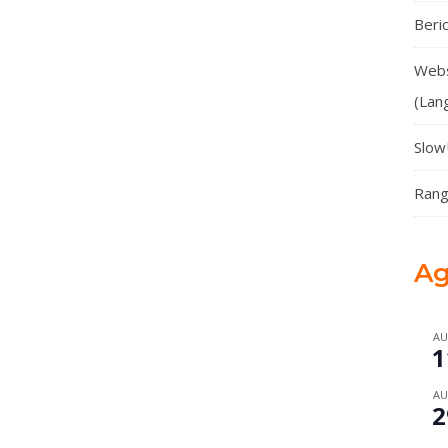
Beri
Webs
(Lan
Slow
Rang
A
AU
1
AU
2